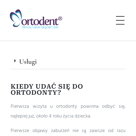
Ortodent
Klinika Ortodent powstała w 2004 roku. Dzięki pasji i wiedzy naszego zespołu stworzyliśmy miejsce, gdzie przez ponad 20 lat świadczymy kompleksowe usługi stomatologiczne i chcemy dawać naszym Pacjentom piękne uśmiechy.
Usługi
KIEDY UDAĆ SIĘ DO
ORTODONTY?
Pierwsza wizyta u ortodonty powinna odbyć się,
najlepiej już, około 4 roku życia dziecka.
Pierwsze objawy zaburzeń nie są zawsze od razu