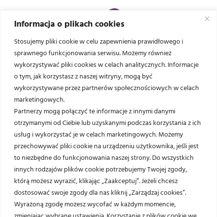
Informacja o plikach cookies
Stosujemy pliki cookie w celu zapewnienia prawidłowego i
sprawnego funkcjonowania serwisu. Możemy również
wykorzystywać pliki cookies w celach analitycznych. Informacje
o tym, jak korzystasz z naszej witryny, mogą być
wykorzystywane przez partnerów społecznościowych w celach
Rzeszów
marketingowych.
Partnerzy mogą połączyć te informacje z innymi danymi
otrzymanymi od Ciebie lub uzyskanymi podczas korzystania z ich
poniedziałek - piątek: 08:00–20:00
usług i wykorzystać je w celach marketingowych. Możemy
ul. Powstańców Listopadowych 2b
przechowywać pliki cookie na urządzeniu użytkownika, jeśli jest
35-606 Rzeszów
to niezbędne do funkcjonowania naszej strony. Do wszystkich
+48 453 697 413
innych rodzajów plików cookie potrzebujemy Twojej zgody,
+48 453 697 412
którą możesz wyrazić, klikając „Zaakceptuj”. Jeżeli chcesz
dostosować swoje zgody dla nas kliknij „Zarządzaj cookies”.
+48 17 859 49 21
Wyrażoną zgodę możesz wycofać w każdym momencie,
zmieniając wybrane ustawienia. Korzystanie z plików cookie we